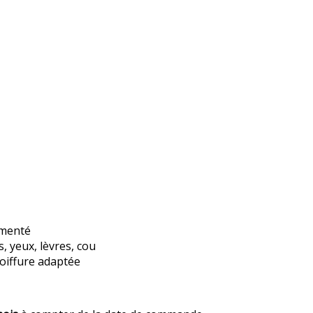
imenté
, yeux, lèvres, cou
coiffure adaptée