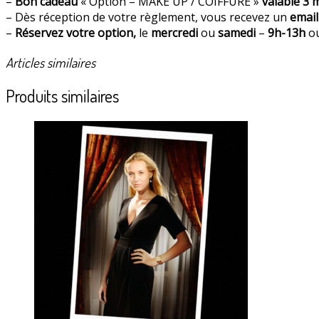
–
Bon cadeau
« Option – MAKE UP / COIFFURE »
valable 3 
– Dès réception de votre règlement, vous recevez un
email
–
Réservez votre option,
le
mercredi
ou
samedi
–
9h-13h
o
Articles similaires
Produits similaires