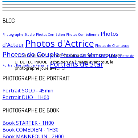
BLOG
Photos
Photographe Studio
Photos Comédien
Photos Comédienne
Photos d'Actrice
d'Acteur
Photos de Chanteuse
Photos de Couple
Photos de Mannequin
LE JOB DE PHOTOGRAPHE STUDIO UNE PROFESSION D'ART
Photos de
Portraits de Star
ET DE TECHNIQUE Technicien de l'image avant tout, le
Portrait
Portraits de Femme
photographe joue avec […]
PHOTOGRAPHE DE PORTRAIT
Portrait SOLO - 45min
Portrait DUO - 1H00
PHOTOGRAPHE DE BOOK
Book STARTER - 1H00
Book COMÉDIEN - 1H30
Book MANNEQUIN - 2H00